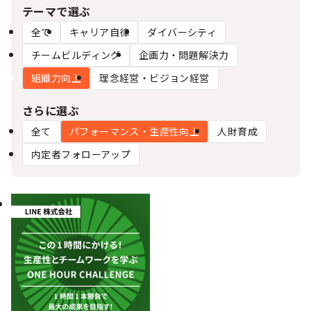
シー
テーマで選ぶ
全て
キャリア自律
ダイバーシティ
チームビルディング
企画力・問題解決力
組織力向上
理念経営・ビジョン経営
さらに選ぶ
全て
パフォーマンス・生産性向上
人財育成
内定者フォローアップ