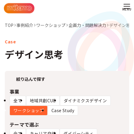
TOP
事例紹介
ワークショップ
企画力・問題解決力
デザイン思
デザイン思考
絞り込んで探す
事業
全て
地域共創CUE
ダイナミクスデザイン
ワークショップ
Case Study
わせ
テーマで選ぶ
情報
全て
キャリア自律
ダイバーシティ