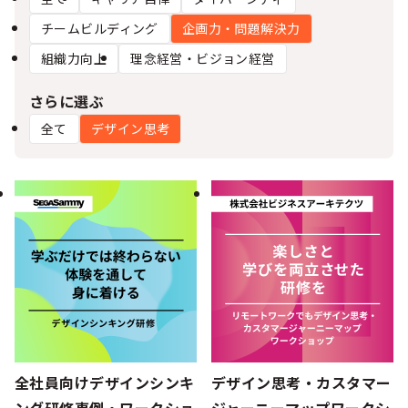
シー
チームビルディング
企画力・問題解決力
組織力向上
理念経営・ビジョン経営
さらに選ぶ
全て
デザイン思考
全社員向けデザインシンキ
デザイン思考・カスタマー