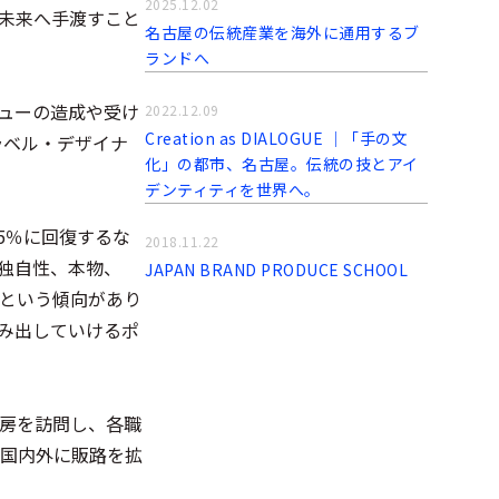
2025.12.02
未来へ手渡すこと
名古屋の伝統産業を海外に通用するブ
ランドへ
ューの造成や受け
2022.12.09
Creation as DIALOGUE │「手の文
ラベル・デザイナ
化」の都市、名古屋。伝統の技とアイ
デンティティを世界へ。
05％に回復するな
2018.11.22
独自性、本物、
JAPAN BRAND PRODUCE SCHOOL
るという傾向があり
み出していけるポ
房を訪問し、各職
国内外に販路を拡