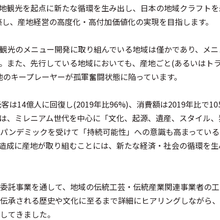
地観光を起点に新たな循環を生み出し、日本の地域クラフトを
築し、産地経営の高度化・高付加価値化の実現を目指します。
観光のメニュー開発に取り組んでいる地域は僅かであり、メニ
。また、先行している地域においても、産地ごと(あるいはト
地のキープレーヤーが孤軍奮闘状態に陥っています。
は14億人に回復し(2019年比96%)、消費額は2019年比で1
は、ミレニアム世代を中心に「文化、起源、遺産、スタイル、
さらに、パンデミックを受けて「持続可能性」への意識も高まってい
造成に産地が取り組むことには、新たな経済・社会の循環を生
委託事業を通して、地域の伝統工芸・伝統産業関連事業者の工
伝承される歴史や文化に至るまで詳細にヒアリングしながら、
してきました。