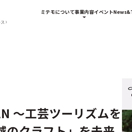
ミテモについて
事業内容
イベント
News&T
ース
APAN ～工芸ツーリズムを
域のクラフト」を未来