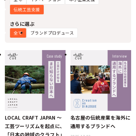
シー
伝統工芸支援
さらに選ぶ
全て
ブランドプロデュース
LOCAL CRAFT JAPAN ～
名古屋の伝統産業を海外に
工芸ツーリズムを起点に、
通用するブランドへ
「日本の地域のクラフト」