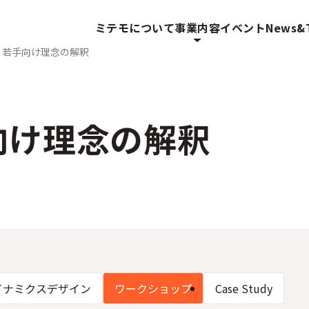
ミテモについて
事業内容
イベント
News&T
・若手向け理念の解釈
向け理念の解釈
イナミクスデザイン
ワークショップ
Case Study