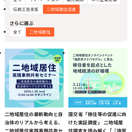
シー
伝統工芸支援
二地域居住促進
さらに選ぶ
全て
二地域居住
二地域居住の最新動向と自
国交省「移住等の促進に向
治体のリアルから考える、
けた実証調査」 二地域居
二地域居住実践事例共有セ
住調査を読み解く「『塩尻