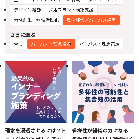
シー
デザイン経営
採用ブランド構築支援
地域創生・地域活性化
理念経営／パーパス経営
さらに選ぶ
全て
パーパス・理念浸透
パーパス・理念策定
理念を浸透させるには？ト
多様性が組織の力になる｜