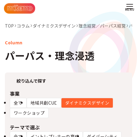
TOP
コラム
ダイナミクスデザイン
理念経営／パーパス経営
パ
パーパス・理念浸透
絞り込んで探す
事業
全て
地域共創CUE
ダイナミクスデザイン
ワークショップ
わせ
テーマで選ぶ
情報
全て
イントレプレナーの育成
ダイバーシティ