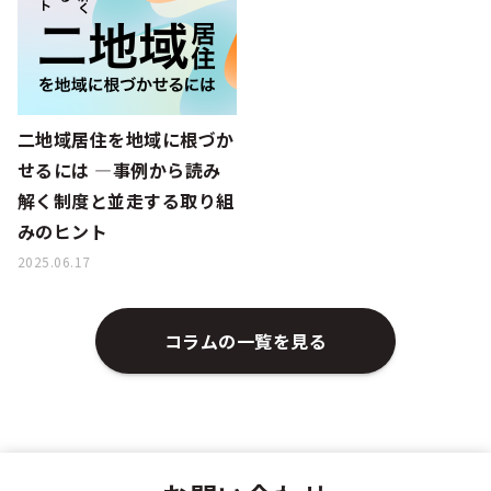
シー
二地域居住を地域に根づか
せるには —事例から読み
解く制度と並走する取り組
みのヒント
2025.06.17
コラムの一覧を見る