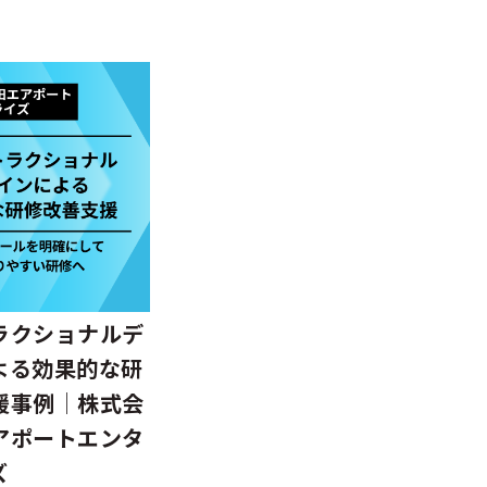
ラクショナルデ
よる効果的な研
援事例│株式会
アポートエンタ
ズ