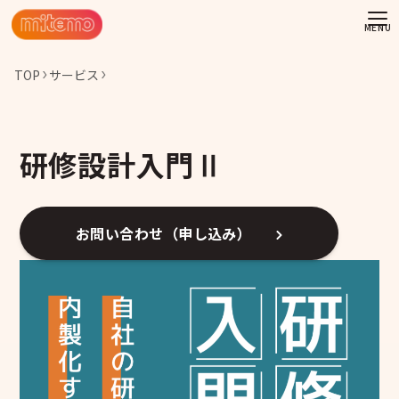
TOP
サービス
研修設計入門Ⅱ
お問い合わせ（申し込み）
わせ
情報