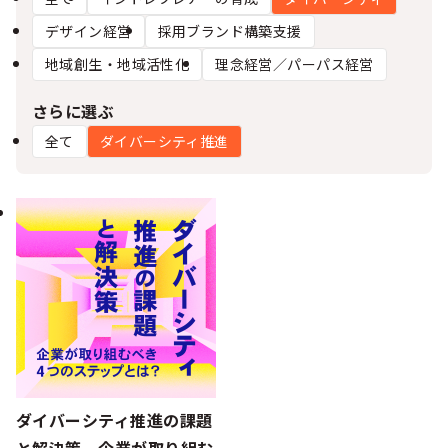
シー
デザイン経営
採用ブランド構築支援
地域創生・地域活性化
理念経営／パーパス経営
さらに選ぶ
全て
ダイバーシティ推進
ダイバーシティ推進の課題