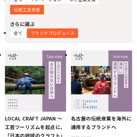
シー
伝統工芸支援
さらに選ぶ
全て
ブランドプロデュース
LOCAL CRAFT JAPAN ～
名古屋の伝統産業を海外に
工芸ツーリズムを起点に、
通用するブランドへ
「日本の地域のクラフト」