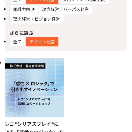
シー
組織力向上
理念経営／パーパス経営
理念経営・ビジョン経営
さらに選ぶ
全て
デザイン経営​
レゴ®シリアスプレイ®に