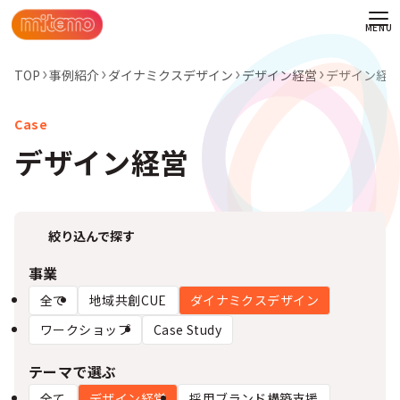
TOP
事例紹介
ダイナミクスデザイン
デザイン経営​
デザイン経営
デザイン経営​
絞り込んで探す
事業
全て
地域共創CUE
ダイナミクスデザイン
ワークショップ
Case Study
わせ
テーマで選ぶ
情報
全て
デザイン経営​
採用ブランド構築支援