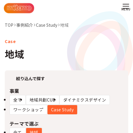
TOP
事例紹介
Case Study
地域
地域
絞り込んで探す
事業
全て
地域共創CUE
ダイナミクスデザイン
ワークショップ
Case Study
わせ
テーマで選ぶ
情報
全て
地域