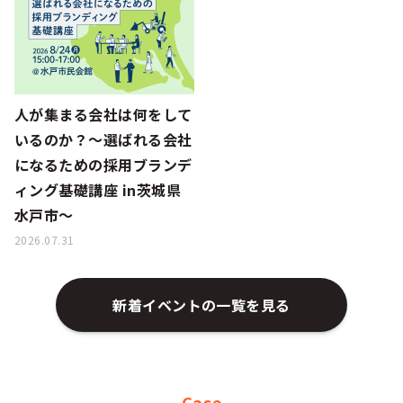
シー
人が集まる会社は何をして
いるのか？～選ばれる会社
になるための採用ブランデ
ィング基礎講座 in茨城県
水戸市～
2026.07.31
新着イベントの一覧を見る
Case