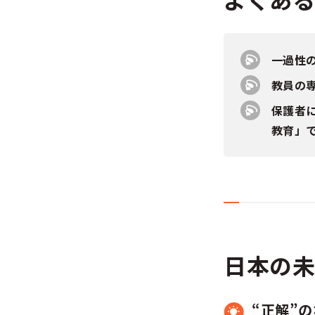
一過性
教員の
保護者
教育」
日本の
“正解”