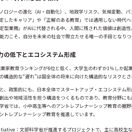
ノロジーの進化（AI・自動化）、地政学リスク、気候変動、
定したキャリア」や「正解のある教育」では通用しない時代へ
定型業務」がAIに代替される中、人間に残された価値は創造
能力こそ、自分を未来の社会で際立たせる唯一の手段となりつ
力の低下とエコシステム形成
起業家教育ランキングが6位と低く、大学生のわずか1％しか起
の構造的な“遅れ”は国全体の将来に向けた構造的なリスクと
と、政策的にも、日本全体でスタートアップ・エコシステム形
創出や地域活性を担う構造をつくるものであり、教育分野にも
省では、小中高生等へのアントレプレナーシップ教育の裾野拡大に向け「
ントレプレナーシップ教育を推進しています。
ME Initiative：文部科学省が推進するプロジェクトで、主