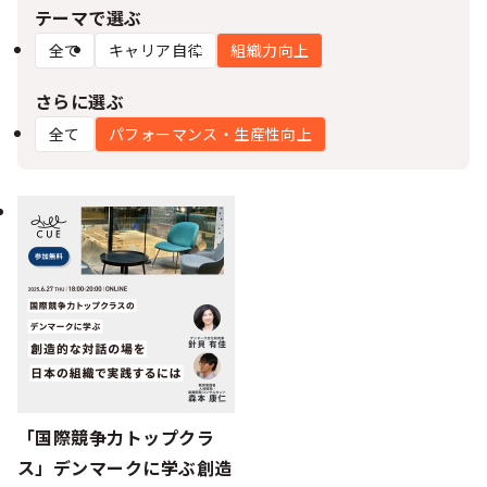
シー
テーマで選ぶ
全て
キャリア自律
組織力向上
さらに選ぶ
全て
パフォーマンス・生産性向上
「国際競争力トップクラ
ス」デンマークに学ぶ創造