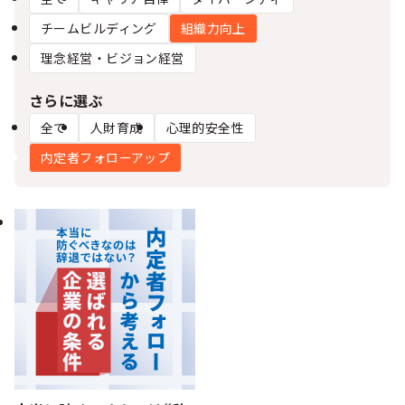
シー
チームビルディング
組織力向上
理念経営・ビジョン経営
さらに選ぶ
全て
人財育成
心理的安全性
内定者フォローアップ