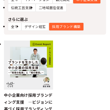
シー
伝統工芸支援
二地域居住促進
さらに選ぶ
全て
デザイン経営
採用ブランド構築
中小企業向け採用ブランデ
ィング支援 ―ビジョンに
基づく採用ブランディング