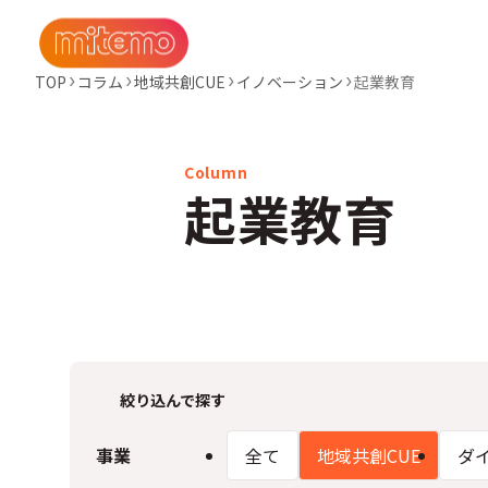
TOP
コラム
地域共創CUE
イノベーション​
起業教育
起業教育
絞り込んで探す
事業
全て
地域共創CUE
ダ