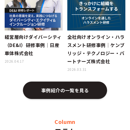
シー
経営層向けダイバーシティ
全社向けオンライン・ハラ
（DE&I）研修事例｜日産
スメント研修事例│ケンブ
車体株式会社
リッジ・テクノロジー・パ
ートナーズ株式会社
2026.04.17
2026.03.31
事例紹介の一覧を見る
Column