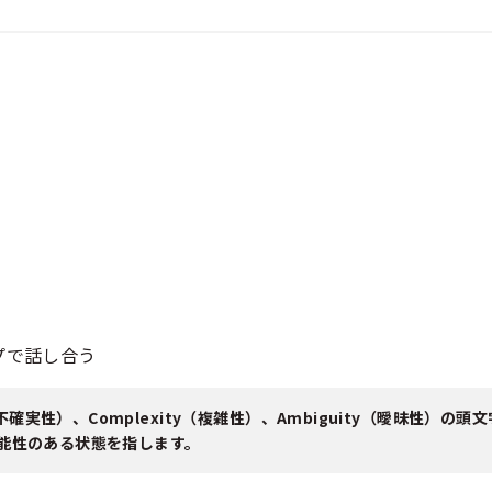
プで話し合う
nty（不確実性）、Complexity（複雑性）、Ambiguity（曖昧性）の
能性のある状態を指します。