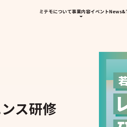
ミテモについて
事業内容
イベント
News&T
エンス研修