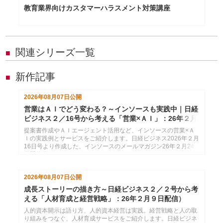
教育業界向けカスタマーハラスメント対策講座
関連シリーズ一覧
■
新作記事
■
2026年08月07日
公開
営業はＡＩでどう変わる？～インソースも実践中｜日経
ビジネス２／16号から考える「営業×ＡＩ」：26年２月
24日配信
提案書作成やＡＩエージェント活用など、インソースの営業×Ａ
Ｉの実践例とサービスをご紹介します。日経ビジネス2026年２月
16日号より作成した、インソースのメールマガジン26年２月24
日配信分です。
2026年08月07日
公開
成長ストーリーの描き方～日経ビジネス２／２号から考
える「人材育成と経営戦略」：26年２月９日配信）
人的資本開示は語り方、人的資本経営は実践。経営戦略と人の取
り組みをつなぐ、人材育成サービスをご紹介します。日経ビジネ