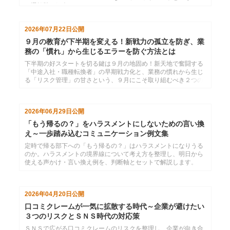
の選択肢の紹介
2026年07月22日
公開
９月の教育が下半期を変える！新戦力の孤立を防ぎ、業
務の「慣れ」から生じるエラーを防ぐ方法とは
下半期の好スタートを切る鍵は９月の地固め！新天地で奮闘する
「中途入社・職種転換者」の早期戦力化と、業務の慣れから生じ
る「リスク管理」の甘さという、９月にこそ取り組むべき２つの
育成課題と解決策を紹介します。
2026年06月29日
公開
「もう帰るの？」をハラスメントにしないための言い換
え～一歩踏み込むコミュニケーション例文集
定時で帰る部下への「もう帰るの？」はハラスメントになりうる
のか。ハラスメントの境界線について考え方を整理し、明日から
使える声かけ・言い換え例を、判断軸とセットで解説します。
2026年04月20日
公開
口コミクレームが一気に拡散する時代～企業が避けたい
３つのリスクとＳＮＳ時代の対応策
ＳＮＳで広がる口コミクレームのリスクを整理し、企業が向き合