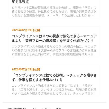
変える視点
ヒヤリハット活動が形骸化する理由を分解し、報告を「学習」に
変える視点を解説。件数集めで終わらせず、現場の判断分岐点を
可視化する重要性を整理。ＡＩ－ＯＪＴを活用した行動改善への
具体的な繋げ方を提案します。
2026年02月09日
公開
コンプライアンスは３つの視点で強化できる～マニュア
ルより「業務フローの違和感」を見抜く仕組みづくり
コンプライアンスを強化するための３つの視点を軸に、マニュア
ルの有無だけに頼らず文書手続きのフローや形骸化の背景を見直
す重要性をまとめた内容です。事前課題や動態観察を取り入れ、
現場が自ら改善へ踏み出せる仕組みづくりへつなげる考え方を提
示しています。
2026年02月09日
公開
「コンプライアンスは捨てる技術」～チェックを増やさ
ず、仕事を軽くする仕組みづくり
コンプライアンスを強化するために必要な「捨てる」「要約す
る」「工程を減らす」という３つの視点を軸に、現場の負担を増
やさず仕組みを整える方法をまとめています。チェック項目を増
やすのではなく、重要事項に絞り込むことで、現場が動きやすく
なるコンプライアンス体制のつくり方を示した内容です。