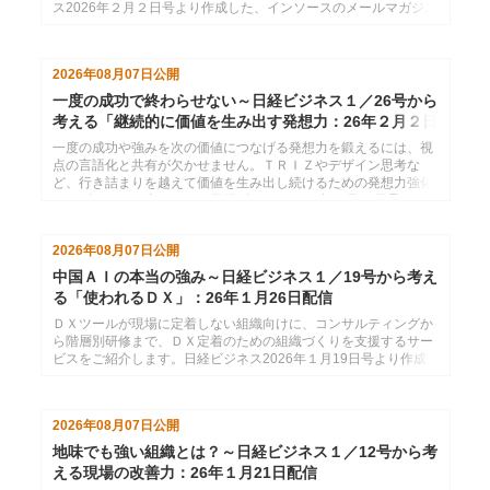
ス2026年２月２日号より作成した、インソースのメールマガジン
26年２月９日配信分です。
2026年08月07日
公開
一度の成功で終わらせない～日経ビジネス１／26号から
考える「継続的に価値を生み出す発想力：26年２月２日
配信
一度の成功や強みを次の価値につなげる発想力を鍛えるには、視
点の言語化と共有が欠かせません。ＴＲＩＺやデザイン思考な
ど、行き詰まりを越えて価値を生み出し続けるための発想力強化
サービスをご紹介します。日経ビジネス2026年１月26日号より
作成した、インソースのメールマガジン26年２月２日配信分で
す。
2026年08月07日
公開
中国ＡＩの本当の強み～日経ビジネス１／19号から考え
る「使われるＤＸ」：26年１月26日配信
ＤＸツールが現場に定着しない組織向けに、コンサルティングか
ら階層別研修まで、ＤＸ定着のための組織づくりを支援するサー
ビスをご紹介します。日経ビジネス2026年１月19日号より作成
した、インソースのメールマガジン26年１月26日配信分です。
2026年08月07日
公開
地味でも強い組織とは？～日経ビジネス１／12号から考
える現場の改善力：26年１月21日配信