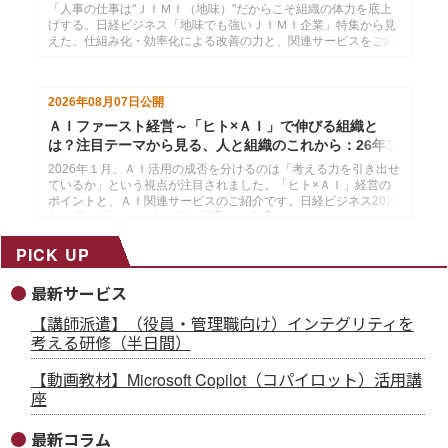
「人事の仕事は"ＪＩＭＩ（地味）"だからこそ組織の体力を底上
げする。日経ビジネス「地味でも強いＪＩＭＩ企業」特集から見
えた、仕組み化・効率化による改善の力と、関連サービスをご紹
介します。」日経ビジネス2026年１月12日号より作成した、イ
ンソースのメールマガジン26年１月21配信分です。
2026年08月07日
公開
ＡＩファースト経営～「ヒト×ＡＩ」で伸びる組織と
は？注目テーマから見る、人と組織のこれから：26年1
月14日配信
2026年１月、ＡＩ活用の成否を分けるのは「考える力を引き出せ
ているか」という視点が注目されました。「ヒト×ＡＩ」経営の
ポイントと、ＡＩ関連サービスのご紹介です。日経ビジネス2025
年12月29日・2026年１月５日号より作成した、インソースのメ
ールマガジン26年１月14配信分です。
PICK UP
最新サービス
【講師派遣】（役員・管理職向け）インテグリティを
考える研修（半日間）
【動画教材】Microsoft Copilot（コパイロット）活用講
座
最新コラム