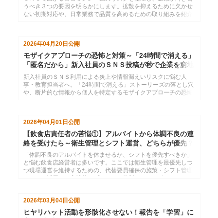
うべき３つの要因を明らかにします。拡散を抑えるために欠かせ
ない初期対応や、日常業務で品質を高めるための取り組みを紹介
しています。
2026年04月20日
公開
モザイクアプローチの恐怖と対策～「24時間で消える」
「匿名だから」新入社員のＳＮＳ投稿が秒で企業を窮地
に追い込む
新入社員のＳＮＳ利用による炎上や情報漏えいリスクに悩む人
事・教育担当者へ。「24時間で消える」ストーリーズの落とし穴
や、断片的な情報から個人を特定するモザイクアプローチの恐怖
を解説します。企業を守り、新入社員に当事者意識を持たせるた
めの具体的なＳＮＳ教育のポイントと、おすすめの研修をご紹介
します。
2026年04月01日
公開
【飲食店責任者の苦悩①】アルバイトから体調不良の連
絡を受けたら～衛生管理とシフト運営、どちらが優先？
「体調不良のアルバイトを休ませるか、シフトを優先すべきか」
と悩む飲食店経営者は多いです。ここでは衛生管理を最優先しつ
つ現場運営を維持するための、代替要員確保の施策・シフト管理
ツールの活用など実践的アプローチや体制づくりのポイントを紹
介します。
2026年03月04日
公開
ヒヤリハット活動を形骸化させない！報告を「学習」に