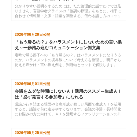
分かりやすい説明をするためには、ただ論理的に話すだけでは足
りません。言語学者グライスの「協調の原理」をもとに、相手に
合わせて情報量・文脈・語彙を調整する、伝わる話し方のコツを
紹介します。
2026年06月29日
公開
「もう帰るの？」をハラスメントにしないための言い換
え～一歩踏み込むコミュニケーション例文集
定時で帰る部下への「もう帰るの？」はハラスメントになりうる
のか。ハラスメントの境界線について考え方を整理し、明日から
使える声かけ・言い換え例を、判断軸とセットで解説します。
2026年06月01日
公開
会議をムダな時間にしないＡＩ活用のススメ～生成ＡＩ
は「必ず発言する参加者」になれる
議論が行き詰まる場面や合意形成が難しい局面で生成ＡＩを活用
すると、議論が前に進みやすくなります。会議の停滞・長時間化
にお悩みの方に向けて、ＡＩを活用するファシリテーションの具
体的な方法を解説します。
2026年05月25日
公開