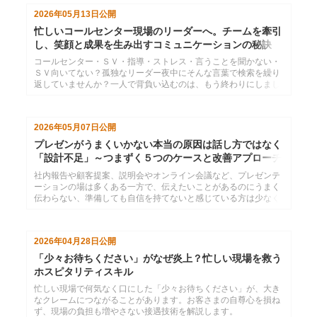
待されているのかを明らかにします。課題の構造を理解すること
2026年05月13日
公開
で、ＳＶを育てる研修・マネジメント設計に役立つ具体的な視点
を提供します。
忙しいコールセンター現場のリーダーへ。チームを牽引
し、笑顔と成果を生み出すコミュニケーションの秘訣
コールセンター・ＳＶ・指導・ストレス・言うことを聞かない・
ＳＶ向いてない？孤独なリーダー夜中にそんな言葉で検索を繰り
返していませんか？一人で背負い込むのは、もう終わりにしまし
ょう。自身の役割を再認識し、コーチングとマネジメントを味方
につければ、現場の空気は劇的に変わります。明日からの毎日
を、もっとポジティブに変えるヒントがここにあります。
2026年05月07日
公開
プレゼンがうまくいかない本当の原因は話し方ではなく
「設計不足」～つまずく５つのケースと改善アプローチ
社内報告や顧客提案、説明会やオンライン会議など、プレゼンテ
ーションの場は多くある一方で、伝えたいことがあるのにうまく
伝わらない、準備しても自信を持てないと感じている方は少なく
ありません。インソースが実施した事前課題アンケートを分析す
ると、多くの方が共通して同じポイントでつまずいていることが
分かりました。実践的な考え方と改善の方向性を解説します。
2026年04月28日
公開
「少々お待ちください」がなぜ炎上？忙しい現場を救う
ホスピタリティスキル
忙しい現場で何気なく口にした「少々お待ちください」が、大き
なクレームにつながることがあります。お客さまの自尊心を損ね
ず、現場の負担も増やさない接遇技術を解説します。