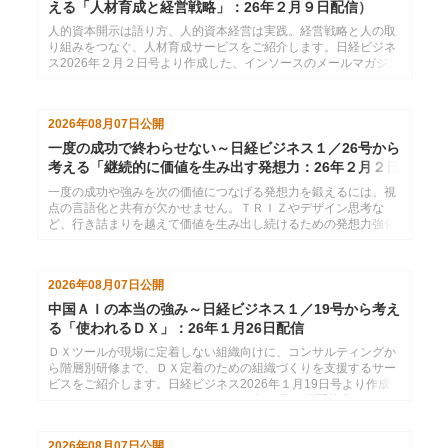
える「人材育成と経営戦略」：26年２月９日配信）
人的資本開示は語り方、人的資本経営は実践。経営戦略と人の取
り組みをつなぐ、人材育成サービスをご紹介します。日経ビジネ
ス2026年２月２日号より作成した、インソースのメールマガジン
26年２月９日配信分です。
2026年08月07日
公開
一度の成功で終わらせない～日経ビジネス１／26号から
考える「継続的に価値を生み出す発想力：26年２月２日
配信
一度の成功や強みを次の価値につなげる発想力を鍛えるには、視
点の言語化と共有が欠かせません。ＴＲＩＺやデザイン思考な
ど、行き詰まりを越えて価値を生み出し続けるための発想力強化
サービスをご紹介します。日経ビジネス2026年１月26日号より
作成した、インソースのメールマガジン26年２月２日配信分で
す。
2026年08月07日
公開
中国ＡＩの本当の強み～日経ビジネス１／19号から考え
る「使われるＤＸ」：26年１月26日配信
ＤＸツールが現場に定着しない組織向けに、コンサルティングか
ら階層別研修まで、ＤＸ定着のための組織づくりを支援するサー
ビスをご紹介します。日経ビジネス2026年１月19日号より作成
した、インソースのメールマガジン26年１月26日配信分です。
2026年08月07日
公開