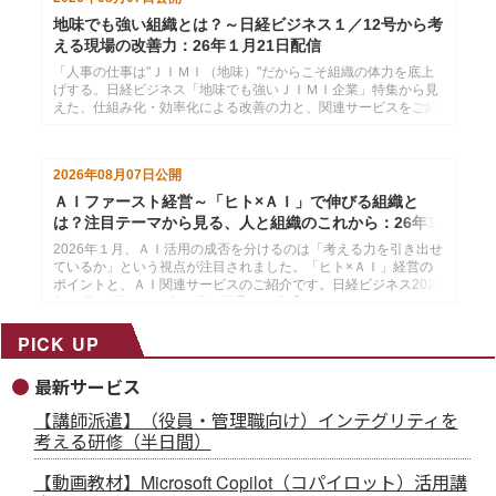
地味でも強い組織とは？～日経ビジネス１／12号から考
える現場の改善力：26年１月21日配信
「人事の仕事は"ＪＩＭＩ（地味）"だからこそ組織の体力を底上
げする。日経ビジネス「地味でも強いＪＩＭＩ企業」特集から見
えた、仕組み化・効率化による改善の力と、関連サービスをご紹
介します。」日経ビジネス2026年１月12日号より作成した、イ
ンソースのメールマガジン26年１月21配信分です。
2026年08月07日
公開
ＡＩファースト経営～「ヒト×ＡＩ」で伸びる組織と
は？注目テーマから見る、人と組織のこれから：26年1
月14日配信
2026年１月、ＡＩ活用の成否を分けるのは「考える力を引き出せ
ているか」という視点が注目されました。「ヒト×ＡＩ」経営の
ポイントと、ＡＩ関連サービスのご紹介です。日経ビジネス2025
年12月29日・2026年１月５日号より作成した、インソースのメ
ールマガジン26年１月14配信分です。
PICK UP
最新サービス
【講師派遣】（役員・管理職向け）インテグリティを
考える研修（半日間）
【動画教材】Microsoft Copilot（コパイロット）活用講