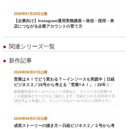
2026年07月28日
公開
【企業向け】Instagram運用実務講座～発信・採用・来
店につながる企業アカウントの育て方
関連シリーズ一覧
■
新作記事
■
2026年08月07日
公開
営業はＡＩでどう変わる？～インソースも実践中｜日経
ビジネス２／16号から考える「営業×ＡＩ」：26年２月
24日配信
提案書作成やＡＩエージェント活用など、インソースの営業×Ａ
Ｉの実践例とサービスをご紹介します。日経ビジネス2026年２月
16日号より作成した、インソースのメールマガジン26年２月24
日配信分です。
2026年08月07日
公開
成長ストーリーの描き方～日経ビジネス２／２号から考