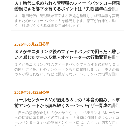
ＡＩ時代に求められる管理職のフィードバック力～権限
委譲できる部下を育てるポイントは「判断基準の提供」
ＡＩ活用時代に管理職が直面する課題を整理し、権限委譲を実現
するためのフィードバック力を解説します。部下が自律的に動
く、組織づくりの具体策をご紹介します。
2026年05月22日
公開
ＳＶがモニタリング後のフィードバックで困った・難し
いと感じたケース５選～オペレーターの行動変容を促す
には
ＳＶがモニタリング後のフィードバックで直面する代表的な５つ
の困りごとを、社外アンケートをもとに整理しました。本人の気
づきが得られない、行動に繋がらない、ベテランへの指導が難し
いなど、現場で頻発するお悩みごとについて、具体的な対処のヒ
ントを解説します。
2026年05月22日
公開
コールセンターＳＶが抱える３つの「本音の悩み」～事
前アンケートから読み解くスーパーバイザー育成の課題
と解決策
「自分の指導が正しいのかわからない」「ベテランオペレーター
への指導に気を遣いすぎてしまう」「育成に時間を割けない」コ
ールセンターＳＶへの事前アンケートには、こうした切実な声が
数多く寄せられました。本記事では、現場ＳＶのリアルな悩みを
3つのテーマに整理し、管理職やオペレーターからＳＶに何が期